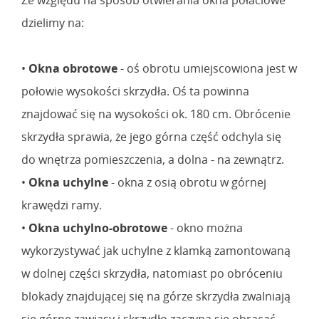
dzielimy na:
•
Okna obrotowe
- oś obrotu umiejscowiona jest w
połowie wysokości skrzydła. Oś ta powinna
znajdować się na wysokości ok. 180 cm. Obrócenie
skrzydła sprawia, że jego górna część odchyla się
do wnętrza pomieszczenia, a dolna - na zewnątrz.
•
Okna uchylne
- okna z osią obrotu w górnej
krawędzi ramy.
•
Okna uchylno-obrotowe
- okno można
wykorzystywać jak uchylne z klamką zamontowaną
w dolnej części skrzydła, natomiast po obróceniu
blokady znajdującej się na górze skrzydła zwalniają
się górne zawiasy i skrzydło zaczyna się obracać.