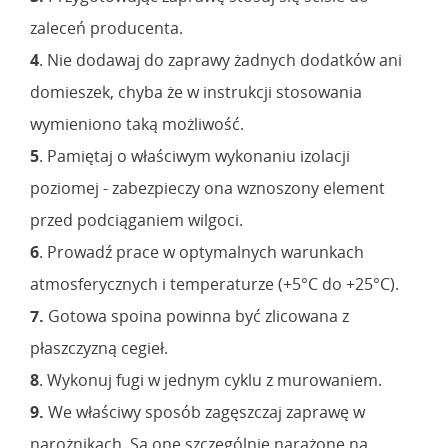
zaleceń producenta.
4
. Nie dodawaj do zaprawy żadnych dodatków ani
domieszek, chyba że w instrukcji stosowania
wymieniono taką możliwość.
5
. Pamiętaj o właściwym wykonaniu izolacji
poziomej - zabezpieczy ona wznoszony element
przed podciąganiem wilgoci.
6
. Prowadź prace w optymalnych warunkach
atmosferycznych i temperaturze (+5°C do +25°C).
7.
Gotowa spoina powinna być zlicowana z
płaszczyzną cegieł.
8
. Wykonuj fugi w jednym cyklu z murowaniem.
9.
We właściwy sposób zagęszczaj zaprawę w
narożnikach. Są one szczególnie narażone na