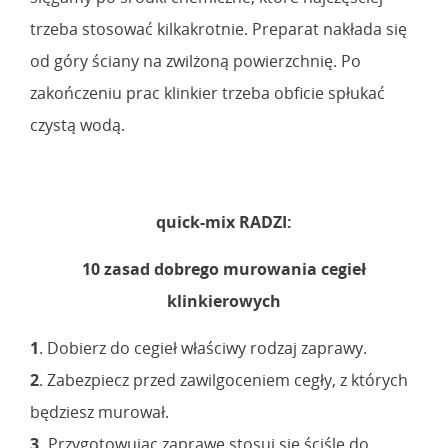
trzeba stosować kilkakrotnie. Preparat nakłada się
od góry ściany na zwilżoną powierzchnię. Po
zakończeniu prac klinkier trzeba obficie spłukać
czystą wodą.
quick-mix RADZI:
10 zasad dobrego murowania cegieł
klinkierowych
1
. Dobierz do cegieł właściwy rodzaj zaprawy.
2
. Zabezpiecz przed zawilgoceniem cegły, z których
będziesz murował.
3.
Przygotowując zaprawę stosuj się ściśle do