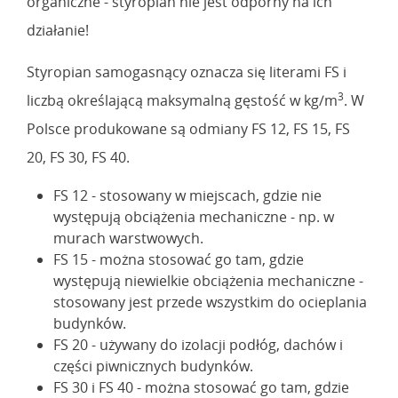
organiczne - styropian nie jest odporny na ich
działanie!
Styropian samogasnący oznacza się literami FS i
3
liczbą określającą maksymalną gęstość w kg/m
. W
Polsce produkowane są odmiany FS 12, FS 15, FS
20, FS 30, FS 40.
FS 12 - stosowany w miejscach, gdzie nie
występują obciążenia mechaniczne - np. w
murach warstwowych.
FS 15 - można stosować go tam, gdzie
występują niewielkie obciążenia mechaniczne -
stosowany jest przede wszystkim do ocieplania
budynków.
FS 20 - używany do izolacji podłóg, dachów i
części piwnicznych budynków.
FS 30 i FS 40 - można stosować go tam, gdzie